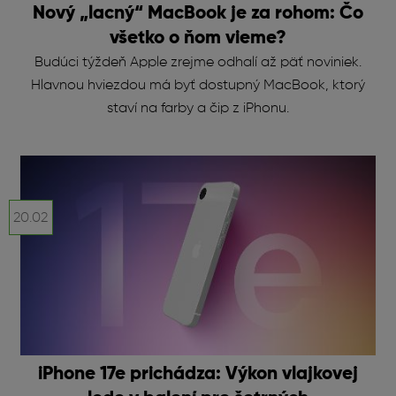
Nový „lacný“ MacBook je za rohom: Čo
všetko o ňom vieme?
Budúci týždeň Apple zrejme odhalí až päť noviniek.
Hlavnou hviezdou má byť dostupný MacBook, ktorý
staví na farby a čip z iPhonu.
20.02
iPhone 17e prichádza: Výkon vlajkovej