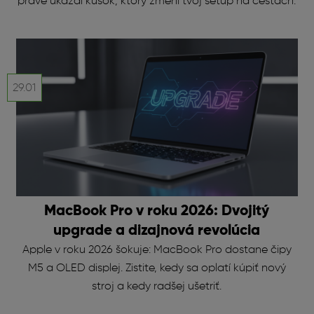
práve ukázal kúsok, ktorý zmení tvoj setup na cestách.
29.01
MacBook Pro v roku 2026: Dvojitý
upgrade a dizajnová revolúcia
Apple v roku 2026 šokuje: MacBook Pro dostane čipy
M5 a OLED displej. Zistite, kedy sa oplatí kúpiť nový
stroj a kedy radšej ušetriť.