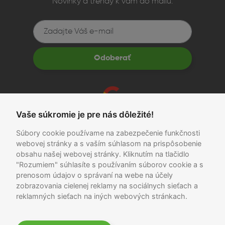
Novinky a trendy k vám do mailu.
Odoberať
recenzie
Vaše súkromie je pre nás dôležité!
Súbory cookie používame na zabezpečenie funkčnosti
Obchodné podmienky
|
Ochrana osobných údajov
webovej stránky a s vaším súhlasom na prispôsobenie
obsahu našej webovej stránky. Kliknutím na tlačidlo
*Ušetríte oproti novému zariadeniu v porovnaní s cenou
"Rozumiem" súhlasíte s používaním súborov cookie a s
konkurencie.
prenosom údajov o správaní na webe na účely
zobrazovania cielenej reklamy na sociálnych sieťach a
Copyright 2026 ©
reklamných sieťach na iných webových stránkach.
© 2026 Mobilegear.sk