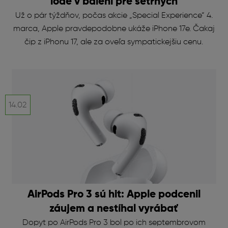
lode v balení pre šetrných
Už o pár týždňov, počas akcie „Special Experience“ 4.
marca, Apple pravdepodobne ukáže iPhone 17e. Čakaj
čip z iPhonu 17, ale za oveľa sympatickejšiu cenu.
14.02
AirPods Pro 3 sú hit: Apple podcenil
záujem a nestíhal vyrábať
Dopyt po AirPods Pro 3 bol po ich septembrovom