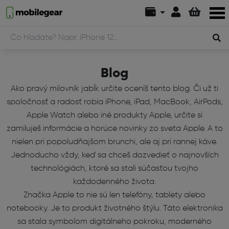
Blog
Ako pravý milovník jabĺk určite oceníš tento blog. Či už ti
spoločnosť a radosť robia iPhone, iPad, MacBook, AirPods,
Apple Watch alebo iné produkty Apple, určite si
zamiluješ informácie a horúce novinky zo sveta Apple. A to
nielen pri popoludňajšom brunchi, ale aj pri rannej káve.
Jednoducho vždy, keď sa chceš dozvedieť o najnovších
technológiách, ktoré sa stali súčasťou tvojho
každodenného života.
Značka Apple to nie sú len telefóny, tablety alebo
notebooky. Je to produkt životného štýlu. Táto elektronika
sa stala symbolom digitálneho pokroku, moderného