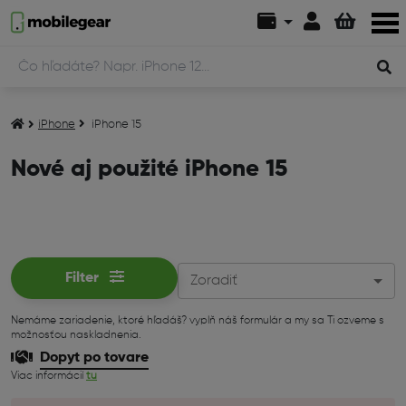
iPhone
iPhone 15
Nové aj použité iPhone 15
Filter
Zoradiť
Nemáme zariadenie, ktoré hľadáš? vyplň náš formulár a my sa Ti ozveme s
možnosťou naskladnenia.
Dopyt po tovare
Viac informácií
tu