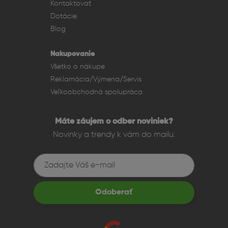
Kontaktovať
Dotácie
Blog
Nakupovanie
Všetko o nákupe
Reklamácia/Výmena/Servis
Veľkoobchodná spolupráca
Máte záujem o odber noviniek?
Novinky a trendy k vám do mailu.
Odoberať
Konektivita a smart funkcie
iPhone 15 ponúka USB-C konektor pre rýchlejšie nabíjanie