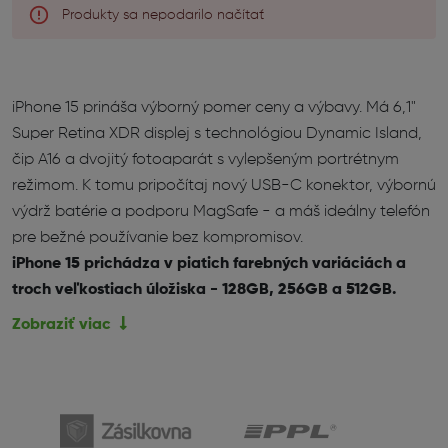
Produkty sa nepodarilo načítať
iPhone 15 prináša výborný pomer ceny a výbavy. Má 6,1"
Super Retina XDR displej s technológiou Dynamic Island,
čip A16 a dvojitý fotoaparát s vylepšeným portrétnym
režimom. K tomu pripočítaj nový USB-C konektor, výbornú
výdrž batérie a podporu MagSafe - a máš ideálny telefón
pre bežné používanie bez kompromisov.
iPhone 15 prichádza v piatich farebných variáciách a
troch veľkostiach úložiska - 128GB, 256GB a 512GB.
Zobraziť viac
iPhone 15 – vyvážený telefón s modernými
funkciami
iPhone 15 je základný model novej série, ktorý ponúka