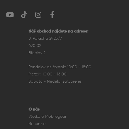
Výkon – spoľahlivý čip A16
Srdcom iPhonu 15 je procesor Apple A16, ktorý
zabezpečuje plynulý chod systému a náročnejších
Náš obchod nájdete na adrese:
aplikácií. Čip je zároveň efektívny, čo predlžuje výdrž
J. Palacha 2925/7
batérie a umožňuje celodenné používanie bez obáv.
690 02
Výkon je ideálny na multitasking, hranie hier i prácu s
Břeclav 2
grafikou.
Pondelok až štvrtok: 10:00 - 18:00
Fotoaparát – kvalitný duálny systém
Piatok: 10:00 - 16:00
Duálny fotoaparát obsahuje širokouhlý a ultraširokouhlý
Sobota - Nedeľa: zatvorené
objektív s podporou nočného režimu a vylepšeného
portrétneho režimu. Vďaka Smart HDR 5 a Deep Fusion
telefón vytvára ostré a farebne presné snímky aj za
horších svetelných podmienok. Natáča kvalitné 4K video
O nás
so stabilizáciou obrazu.
Všetko o Mobilegear
Recenzie