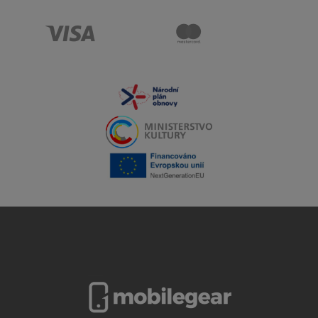
vyvážený pomer ceny a výkonu. Je ideálny pre
používateľov, ktorí chcú spoľahlivý telefón s moderným
dizajnom a pokročilými funkciami, ktoré boli doteraz
vyhradené drahším modelom. Poháňa ho čip A16, 6,1"
Super Retina XDR displej s Dynamic Islandom a vylepšený
fotoaparát, vďaka čomu zvláda aj náročnejšie úlohy s
ľahkosťou.
Displej a dizajn – moderný a pohodlný
Telefón má 6,1-palcový OLED displej s Dynamic Islandom,
ktorý umožňuje interaktívne notifikácie a pohodlné
ovládanie. Displej ponúka jasné farby, vysoký kontrast a
ostré detaily. Dizajn je elegantný a odolný vďaka
hliníkovému rámu a sklu Ceramic Shield, ktoré chráni proti
poškriabaniu a nárazom. Telefón je ľahký a dobre padne
do ruky.