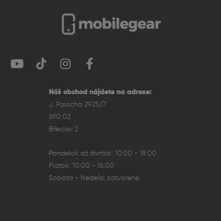
Displej – Veľký Super Retina XDR s
technológiou ProMotion
Smartfón je vybavený 6,7-palcovým OLED displejom
Super Retina XDR s technológiou ProMotion, ktorá
umožňuje adaptívnu obnovovaciu frekvenciu až do 120
Hz. To zabezpečuje plynulé animácie a rýchlu odozvu,
ideálne pre hranie hier aj bežné používanie. Displej ponúka
Náš obchod nájdete na adrese:
vysokú jasnosť a verné farby pre skvelý zážitok zo
J. Palacha 2925/7
sledovania.
690 02
Břeclav 2
Pondelok až štvrtok: 10:00 - 18:00
Piatok: 10:00 - 16:00
Sobota - Nedeľa: zatvorené