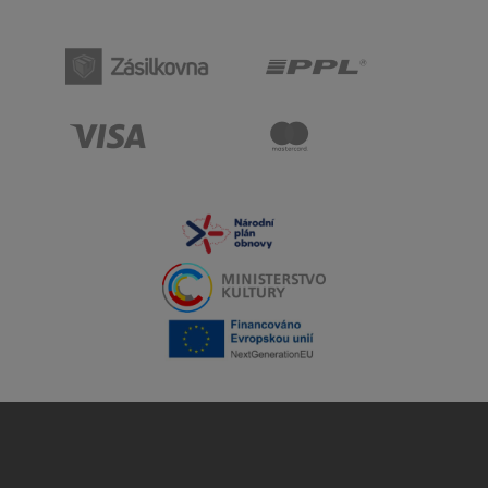
iPhone 15 Pro Max – Pokročilý model série
iPhone 15 pre náročných používateľov
iPhone 15 Pro Max je špičkový smartfón zo série iPhone 15,
ktorý ponúka najvyšší výkon, profesionálne funkcie a
prémiové materiály. Je ideálny pre používateľov, ktorí
hľadajú spoľahlivé a výkonné zariadenie s modernými
technológiami.
Dizajn a konštrukcia – Ľahký a odolný titán
iPhone 15 Pro Max má ľahké, no mimoriadne odolné
titánové telo, ktoré poskytuje pohodlné držanie a zvýšenú
odolnosť proti poškriabaniu a nárazom. Tento prémiový
materiál dodáva telefónu elegantný a luxusný vzhľad.
Telefón má certifikáciu IP68, ktorá zaručuje odolnosť voči
vode a prachu, a chráni pred poliatiami a krátkodobým
ponorením.