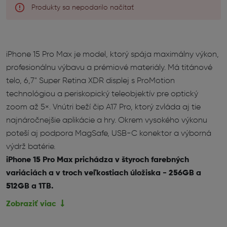
Produkty sa nepodarilo načítať
iPhone 15 Pro Max je model, ktorý spája maximálny výkon,
profesionálnu výbavu a prémiové materiály. Má titánové
telo, 6,7" Super Retina XDR displej s ProMotion
technológiou a periskopický teleobjektív pre optický
zoom až 5×. Vnútri beží čip A17 Pro, ktorý zvláda aj tie
najnáročnejšie aplikácie a hry. Okrem vysokého výkonu
poteší aj podpora MagSafe, USB-C konektor a výborná
výdrž batérie.
iPhone 15 Pro Max prichádza v štyroch farebných
variáciách a v troch veľkostiach úložiska - 256GB a
512GB a 1TB.
Zobraziť viac