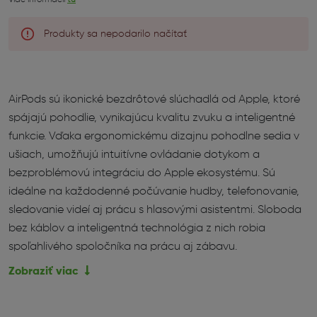
Produkty sa nepodarilo načítať
AirPods sú ikonické bezdrôtové slúchadlá od Apple, ktoré
spájajú pohodlie, vynikajúcu kvalitu zvuku a inteligentné
funkcie. Vďaka ergonomickému dizajnu pohodlne sedia v
ušiach, umožňujú intuitívne ovládanie dotykom a
bezproblémovú integráciu do Apple ekosystému. Sú
ideálne na každodenné počúvanie hudby, telefonovanie,
sledovanie videí aj prácu s hlasovými asistentmi. Sloboda
bez káblov a inteligentná technológia z nich robia
spoľahlivého spoločníka na prácu aj zábavu.
Zobraziť viac
Elegantný dizajn a pohodlie