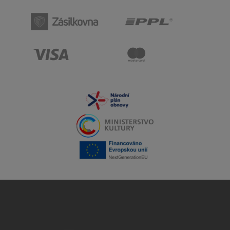
AirPods kombinujú minimalistický, elegantný dizajn s
vysokým komfortom nosenia. Ergonomický tvar dokonale
sedí v ušiach a hodinky sú vhodné aj na dlhodobé
používanie. Bezdrôtový dizajn umožňuje jednoduché
prenášanie a nabíjanie cez puzdro, dostupné v niekoľkých
variantoch – klasické Lightning alebo moderné USB‑C s
podporou MagSafe.
Špičkový zvuk a technológia
AirPods poskytujú čistý, dynamický zvuk s výraznými basmi
a presnými detailmi. Vďaka čipom H1 a H2 majú rýchle
spárovanie s Apple zariadeniami, nízku latenciu a
podporu priestorového zvuku s dynamickým sledovaním
hlavy. Vybrané modely disponujú aj aktívnym potlačením
hluku (ANC), režimom priehľadnosti a adaptívnym
ekvalizérom pre vyvážený a realistický zvuk.