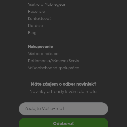
Fitness, práca aj zábava
Všetko o Mobilegear
AirPods sú ideálne na šport, každodennú prácu aj
Recenzie
voľnočasové aktivity. Odolnosť proti potu a vode (IPX4)
Kontaktovať
zabezpečuje bezpečné používanie pri pohybe aj vonku.
Dotácie
Mikrofóny s formovaním lúča izolujú hlas od okolitého
Blog
hluku, čo zaručuje jasnú kvalitu hovorov aj v hlučnom
prostredí.
Nakupovanie
Všetko o nákupe
Reklamácia/Výmena/Servis
Veľkoobchodná spolupráca
Máte záujem o odber noviniek?
Novinky a trendy k vám do mailu.
Odoberať