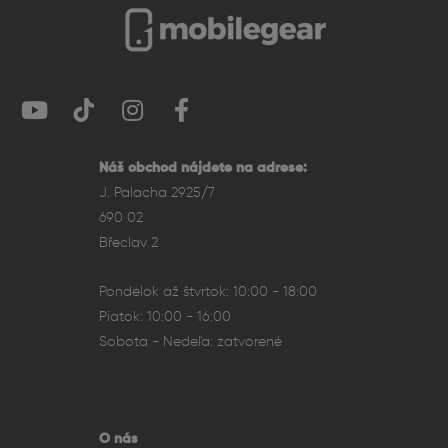
Náš obchod nájdete na adrese:
J. Palacha 2925/7
690 02
Břeclav 2
Intuitívne ovládanie
Pondelok až štvrtok: 10:00 - 18:00
Dotykové ovládanie na slúchadlách umožňuje
Piatok: 10:00 - 16:00
prehrávanie hudby, prijímanie hovorov, aktiváciu Siri a
Sobota - Nedeľa: zatvorené
rýchle prepínanie režimov ANC a priehľadnosti. Každý
model je optimalizovaný pre bezproblémovú spoluprácu s
iOS, iPadOS, macOS a watchOS.
O nás