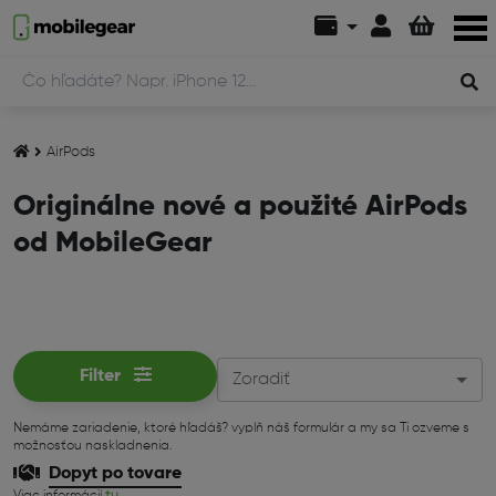
AirPods
Originálne nové a použité AirPods
od MobileGear
Filter
Zoradiť
Nemáme zariadenie, ktoré hľadáš? vyplň náš formulár a my sa Ti ozveme s
možnosťou naskladnenia.
Dopyt po tovare
Viac informácií
tu