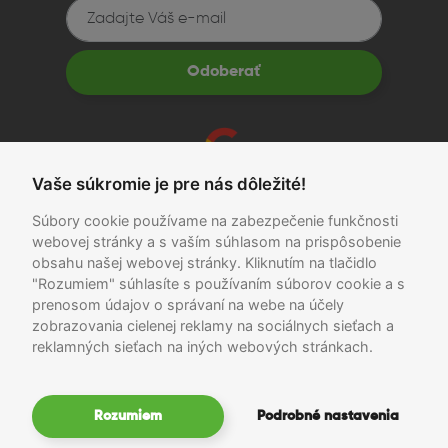
Odoberať
recenzie
Vaše súkromie je pre nás dôležité!
Súbory cookie používame na zabezpečenie funkčnosti
Obchodné podmienky
|
Ochrana osobných údajov
webovej stránky a s vaším súhlasom na prispôsobenie
obsahu našej webovej stránky. Kliknutím na tlačidlo
*Ušetríte oproti novému zariadeniu v porovnaní s cenou
"Rozumiem" súhlasíte s používaním súborov cookie a s
konkurencie.
prenosom údajov o správaní na webe na účely
zobrazovania cielenej reklamy na sociálnych sieťach a
Copyright 2026 ©
reklamných sieťach na iných webových stránkach.
© 2026 Mobilegear.sk
Rozumiem
Podrobné nastavenia