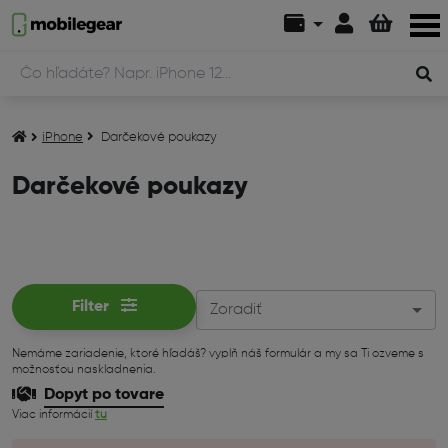
iPhone
Darčekové poukazy
Darčekové poukazy
Filter
Zoradiť
Nemáme zariadenie, ktoré hľadáš? vyplň náš formulár a my sa Ti ozveme s
možnosťou naskladnenia.
Dopyt po tovare
Viac informácií
tu