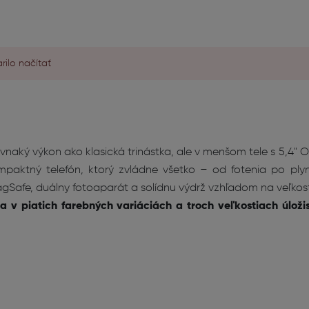
ilo načítať
vnaký výkon ako klasická trinástka, ale v menšom tele s 5,4" 
mpaktný telefón, ktorý zvládne všetko – od fotenia po plynu
agSafe, duálny fotoaparát a solídnu výdrž vzhľadom na veľkosť
za v piatich farebných variáciách a troch veľkostiach úlož