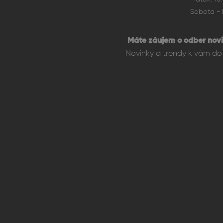
Sobota - 
Máte záujem o odber novi
Výkon – čip A15 Bi
Novinky a trendy k vám do 
Srdcom iPhonu 13 mini je
s grafikou. Tento proces
Fotoaparát – kval
Telefón je vybavený duá
kvalitné snímky aj za ho