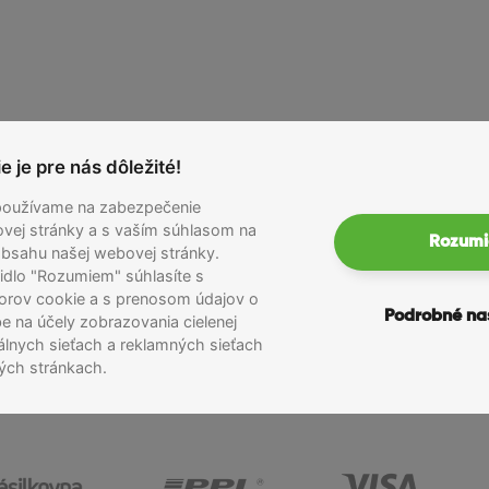
výkonný kompaktný telefón
vnaký výkon ako štandardný iPhone 13, no v menšom tele s 5,4
schopný zvládnuť všetko od fotografovania až po plynulý mul
nic, podporou MagSafe, duálnym fotoaparátom a solídnou výd
 kompaktný a praktický
 je pre nás dôležité!
 ponúka jasné farby a ostré detaily v menšom formáte, čo robí
používame na zabezpečenie
riadenie. Dizajn je odolný vďaka kombinácii hliníkového rámu
vej stránky a s vaším súhlasom na
.
Rozum
bsahu našej webovej stránky.
čidlo "Rozumiem" súhlasíte s
orov cookie a s prenosom údajov o
Podrobné na
e na účely zobrazovania cielenej
álnych sieťach a reklamných sieťach
ých stránkach.