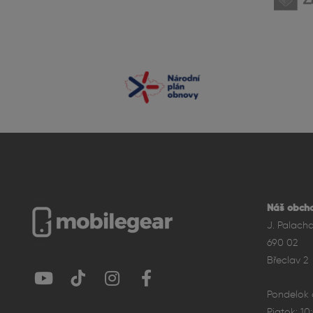
Náš obcho
J. Palach
690 02
Břeclav 2
Pondelok a
Piatok: 10