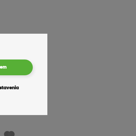
" OLED displejom. Je ideálny pre používateľov, ktorí
titasking. Rovnako ako väčší model je vybavený
ržou batérie vzhľadom na jeho veľkosť.
 telefón ideálnym pre tých, ktorí chcú ľahko
 a ochranného skla Ceramic Shield, ktoré chráni pred
iem
stavenia