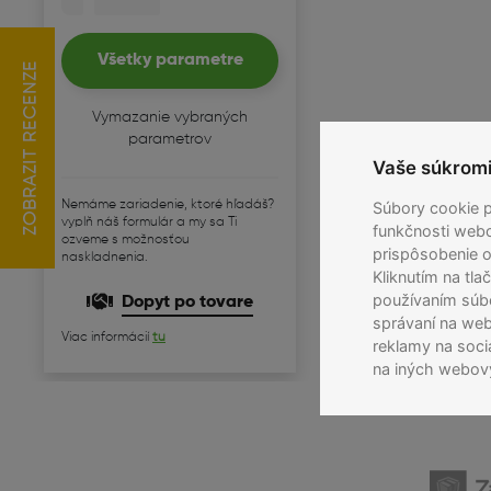
iPhone 13 mini – 
iPhone 13 mini ponúka ro
Všetky parametre
chcú kompaktný telefón 
ZOBRAZIT RECENZE
výkonným čipom A15 Bio
Vymazanie vybraných
parametrov
Displej a dizajn –
Vaše súkromie
5,4-palcový OLED displej
Nemáme zariadenie, ktoré hľadáš?
Súbory cookie 
ovládateľné a skladné za
vyplň náš formulár a my sa Ti
funkčnosti webo
poškriabaním a nárazmi
ozveme s možnosťou
prispôsobenie o
naskladnenia.
Kliknutím na tla
používaním súb
Dopyt po tovare
správaní na web
Viac informácií
tu
reklamy na soci
na iných webov