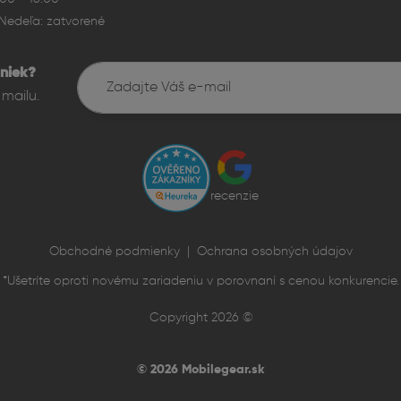
Nedeľa: zatvorené
niek?
onic
mailu.
 čip Apple A15 Bionic, ktorý zabezpečuje plynulý chod systému,
or je zároveň energeticky efektívny, čo pomáha šetriť batériu.
itný duálny systém
recenzie
lnym fotoaparátom so širokouhlým a ultraširokouhlým objekt
rších svetelných podmienok. iPhone 13 mini zvláda tiež natáčať 
Obchodné podmienky
|
Ochrana osobných údajov
*Ušetríte oproti novému zariadeniu v porovnaní s cenou konkurencie.
Copyright 2026 ©
© 2026 Mobilegear.sk