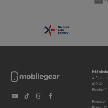
Displej – ProMoti
Disponuje špičkovým Sup
To znamená mimoriadne p
Displej je o niečo menší
presnosti.
Náš obcho
J. Palach
690 02
Břeclav 2
Pondelok a
Piatok: 10