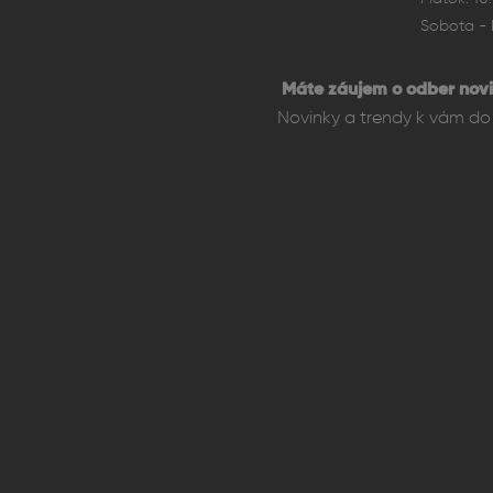
Sobota - 
Máte záujem o odber novi
Novinky a trendy k vám do 
Fotoaparát – Vyle
Fotoaparát iPhonu 16 Pr
zoom a detailné zábery 
profesionálnu kvalitu sn
Nechýbajú pokročilé možn