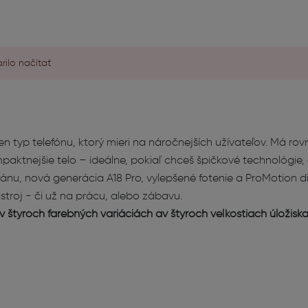
ilo načítať
ten typ telefónu, ktorý mieri na náročnejších užívateľov. Má ro
paktnejšie telo – ideálne, pokiaľ chceš špičkové technológie,
titánu, nová generácia A18 Pro, vylepšené fotenie a ProMotion di
stroj - či už na prácu, alebo zábavu.
v štyroch farebných variáciách av štyroch veľkostiach úložisk