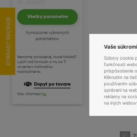
Prémiový telefón 
iPhone 16 Pro je presne ten 
Všetky parametre
ZOBRAZIT RECENZE
ideálnom pre tých, ktorí chc
profesionálny výkon v menšo
Vymazanie vybraných
parametrov
Dizajn a konštrukc
Vaše súkromie
Rovnako ako pri Pro Max 
Nemáme zariadenie, ktoré hľadáš?
Súbory cookie 
pôsobí luxusne, ale zár
vyplň náš formulár a my sa Ti
funkčnosti webo
ozveme s možnosťou
a minimalizuje odtlačky 
prispôsobenie o
naskladnenia.
Kliknutím na tla
Telefón si zachováva od
používaním súb
Dopyt po tovare
správaní na web
Výkon – Čip A18 P
Viac informácií
tu
reklamy na soci
iPhone 16 Pro poháňa nov
na iných webov
multitasking, hranie hier
Vďaka podpore pokročile
inteligentnú asistenciu,