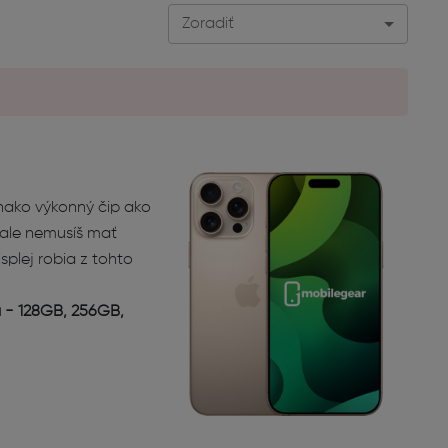
Zoradiť
vnako výkonný čip ako
 ale nemusíš mať
splej robia z tohto
a - 128GB, 256GB,