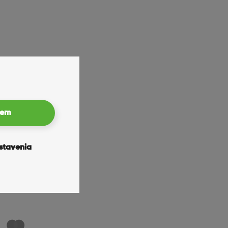
ýkonný čip A18 Pro ako model Pro Max, no v kompaktnejšom tele,
ateľnosť jednou rukou. Je to ideálna voľba pre každého, kto hľadá
pevnosť a nízku hmotnosť. Titánová konštrukcia nielenže
m vplyvom. Matná povrchová úprava je príjemná na dotyk
iem
, že zvládne poliatie aj krátkodobé ponorenie do vody.
stavenia
a energetickú efektivitu. Či už ide o náročné aplikácie,
 plynulo.
prispôsobiť potrebám používateľa a ponúknuť