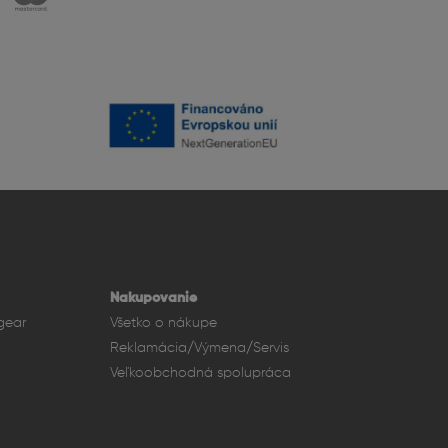
rá ponúka adaptívnu obnovovaciu frekvenciu až 120 Hz.
ompromisov v kvalite obrazu, kontraste či farebnej
Nakupovanie
gear
Všetko o nákupe
Reklamácia/Výmena/Servis
Veľkoobchodná spolupráca