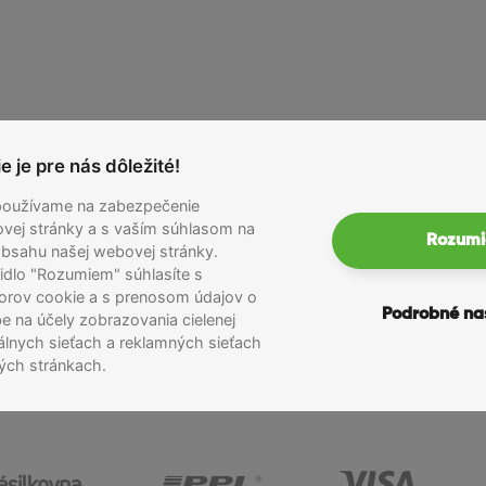
pre náročných použivateľov
typ telefónu, ktorý cieli na náročnejších používateľov. Ponúka rovnaký v
ú špičkové technológie, ale preferujú pohodlnejšiu veľkosť a lepšiu ovlád
m a elegantnejšom balení.
ia – Titánová ľahkosť a odolnosť
 je pre nás dôležité!
je telo iPhonu 16 Pro vyrobené z titánu, ktorý ponúka vysokú 
používame na zabezpečenie
oveň zvyšuje odolnosť proti poškriabaniu a iným mechanický
vej stránky a s vaším súhlasom na
Rozum
prstov.
bsahu našej webovej stránky.
čidlo "Rozumiem" súhlasíte s
olnosť voči vode a prachu podľa certifikácie IP68, čo znamená
orov cookie a s prenosom údajov o
Podrobné na
e na účely zobrazovania cielenej
ro bez kompromisov
álnych sieťach a reklamných sieťach
á generácia čipu Apple A18 Pro, ktorá zaručuje špičkový výkon 
ých stránkach.
 alebo prácu s grafikou, tento procesor zvládne všetko rýchlo a
j umelej inteligencie a strojového učenia sa telefón dokáže 
 ktorá zjednoduší každodenné používanie.