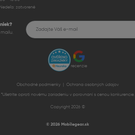
Nedeľa: zatvorené
niek?
mailu.
recenzie
Obchodné podmienky
|
Ochrana osobných údajov
pšené možnosti fotenia
*Ušetríte oproti novému zariadeniu v porovnaní s cenou konkurencie.
o ponúka rovnaké špičkové senzory ako Pro Max, vrátane peris
Copyright 2026 ©
z väčšej vzdialenosti. Nočný režim, Smart HDR 5, Deep Fusion
ímok aj pri horších svetelných podmienkach.
© 2026 Mobilegear.sk
osti natáčania videa vrátane 4K rozlíšenia, filmových filtrov 