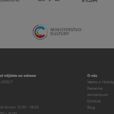
on technológia v kompaktnom tele
er Retina XDR OLED displejom s technológiou ProMotion, kto
lynulé animácie, prechody a reakcie displeja.
 než pri Pro Max, čo zlepšuje ergonómiu a ovládateľnosť bez k
d nájdete na adrese:
O nás
a 2925/7
Všetko o Mobile
Recenzie
Kontaktovať
Dotácie
ž štvrtok: 10:00 - 18:00
Blog
:00 - 16:00