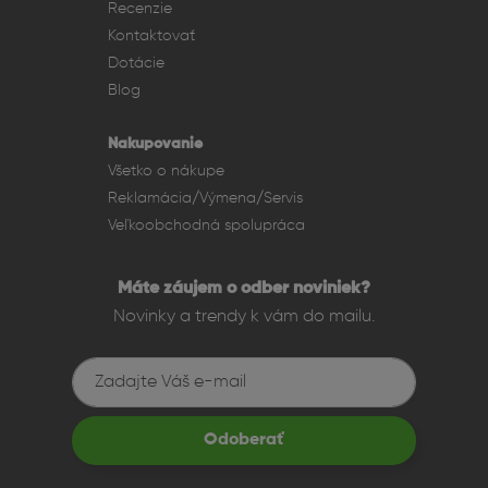
Recenzie
pomáha udržať snímky ostré aj pri slabšom svetle. Telefón
Kontaktovať
zvláda aj 4K video, spomalené zábery či time-lapse.
Dotácie
Predná 7 Mpx kamera je ideálna na videohovory a selfie.
Blog
Nakupovanie
Všetko o nákupe
Reklamácia/Výmena/Servis
Veľkoobchodná spolupráca
Máte záujem o odber noviniek?
Novinky a trendy k vám do mailu.
Odoberať