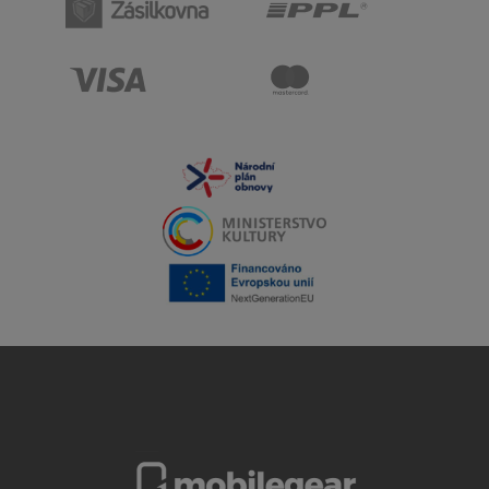
iPhone 7 Plus kombinuje elegantný dizajn s praktickými
funkciami pre každodenné používanie. Ponúka veľký 5,5"
Retina HD displej s ostrým obrazom a vernými farbami,
takže je ideálny na sledovanie videí, úpravu fotografií aj
prácu s aplikáciami. Vďaka duálnemu fotoaparátu urobíš
detailné snímky, priblížiš obraz bez straty kvality a využiješ
obľúbený portrétny režim pre profesionálne vyzerajúce
fotky.
Displej – viac priestoru pre prácu aj zábavu
Veľká 5,5" obrazovka s rozlíšením Full HD ponúka dostatok
miesta na pohodlné písanie, čítanie aj multitasking.
Technológia IPS zabezpečuje skvelé pozorovacie uhly a
vysoký kontrast. Na displeji vyniknú fotografie, filmy aj
grafika v plných farbách a ostrých detailoch.