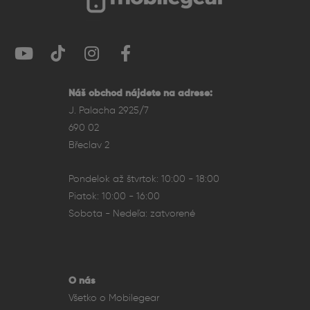
Náš obchod nájdete na adrese:
J. Palacha 2925/7
690 02
Břeclav 2
Pondelok až štvrtok: 10:00 - 18:00
Piatok: 10:00 - 16:00
Sobota - Nedeľa: zatvorené
Fotoaparát – duálny systém pre kreatívne
fotenie
Duálny 12 Mpx fotoaparát kombinuje širokouhlý objektív a
O nás
teleobjektív, čo umožňuje 2× optický zoom a portrétny
Všetko o Mobilegear
režim s rozostreným pozadím. Optická stabilizácia