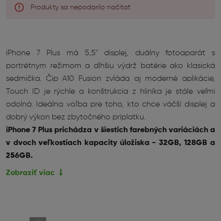
Produkty sa nepodarilo načítať
iPhone 7 Plus má 5,5" displej, duálny fotoaparát s
portrétnym režimom a dlhšiu výdrž batérie ako klasická
sedmička. Čip A10 Fusion zvláda aj moderné aplikácie,
Touch ID je rýchle a konštrukcia z hliníka je stále veľmi
odolná. Ideálna voľba pre toho, kto chce väčší displej a
dobrý výkon bez zbytočného príplatku.
iPhone 7 Plus prichádza v šiestich farebných variáciách a
v dvoch veľkostiach kapacity úložiska - 32GB, 128GB a
256GB.
Zobraziť viac
iPhone 7 Plus – veľký displej, skvelý
fotoaparát a spoľahlivý výkon