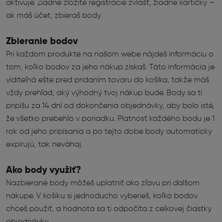
aktivuje. Žiadne zložité registrácie zvlášť, žiadne kartičky –
ak máš účet, zbieraš body.
Zbieranie bodov
Pri každom produkte na našom webe nájdeš informáciu o
tom, koľko bodov za jeho nákup získaš. Táto informácia je
viditeľná ešte pred pridaním tovaru do košíka, takže máš
vždy prehľad, aký výhodný tvoj nákup bude. Body sa ti
pripíšu za 14 dní od dokončenia objednávky, aby bolo isté,
že všetko prebehlo v poriadku. Platnosť každého bodu je 1
rok od jeho pripísania a po tejto dobe body automaticky
expirujú, tak neváhaj.
Ako body využiť?
Nazbierané body môžeš uplatniť ako zľavu pri ďalšom
nákupe. V košíku si jednoducho vyberieš, koľko bodov
chceš použiť, a hodnota sa ti odpočíta z celkovej čiastky